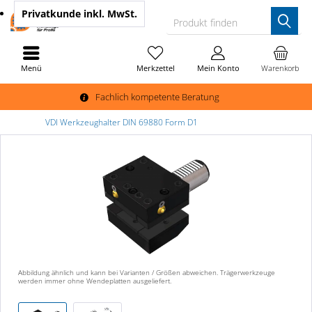
Privatkunde
inkl. MwSt.
Produkt finden
Menü
Merkzettel
Mein Konto
Warenkorb
Fachlich kompetente Beratung
VDI Werkzeughalter DIN 69880 Form D1
Abbildung ähnlich und kann bei Varianten / Größen abweichen. Trägerwerkzeuge
werden immer ohne Wendeplatten ausgeliefert.