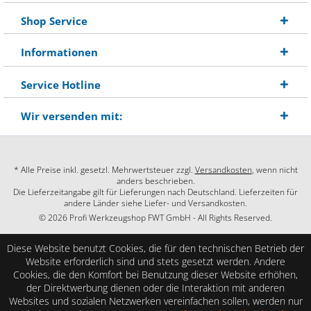
Shop Service
Informationen
Service Hotline
Wir versenden mit:
* Alle Preise inkl. gesetzl. Mehrwertsteuer zzgl.
Versandkosten
, wenn nicht
anders beschrieben.
Die Lieferzeitangabe gilt für Lieferungen nach Deutschland. Lieferzeiten für
andere Länder siehe Liefer- und Versandkosten.
© 2026 Profi Werkzeugshop FWT GmbH - All Rights Reserved.
Diese Website benutzt Cookies, die für den technischen Betrieb der
Website erforderlich sind und stets gesetzt werden. Andere
Cookies, die den Komfort bei Benutzung dieser Website erhöhen,
der Direktwerbung dienen oder die Interaktion mit anderen
Websites und sozialen Netzwerken vereinfachen sollen, werden nur