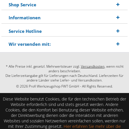
Shop Service
Informationen
Service Hotline
Wir versenden mit:
* Alle Preise inkl. gesetzl. Mehrwertsteuer zzgl.
Versandkosten
, wenn nicht
anders beschrieben.
Die Lieferzeitangabe gilt für Lieferungen nach Deutschland. Lieferzeiten für
andere Länder siehe Liefer- und Versandkosten.
© 2026 Profi Werkzeugshop FWT GmbH - All Rights Reserved.
Diese Website benutzt Cookies, die für den technischen Betrieb der
Website erforderlich sind und stets gesetzt werden. Andere
Cookies, die den Komfort bei Benutzung dieser Website erhöhen,
der Direktwerbung dienen oder die Interaktion mit anderen
Websites und sozialen Netzwerken vereinfachen sollen, werden nur
mit Ihrer Zustimmung gesetzt.
Hier erfahren Sie mehr über die