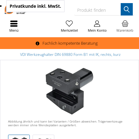
Privatkunde
inkl. MwSt.
Produkt finden
Menü
Merkzettel
Mein Konto
Warenkorb
Fachlich kompetente Beratung
VDI Werkzeughalter DIN 69880 Form B1 mit IK, rechts, kurz
Abbildung ähnlich und kann bei Varianten / Größen abweichen. Trägerwerkzeuge
werden immer ohne Wendeplatten ausgeliefert.