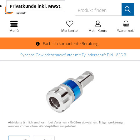
Privatkunde
inkl. MwSt.
Produkt finden
Menü
Merkzettel
Mein Konto
Warenkorb
Fachlich kompetente Beratung
Synchro-Gewindeschneidfutter mit Zylinderschaft DIN 1835 B
Abbildung ähnlich und kann bei Varianten / Größen abweichen. Trägerwerkzeuge
werden immer ohne Wendeplatten ausgeliefert.