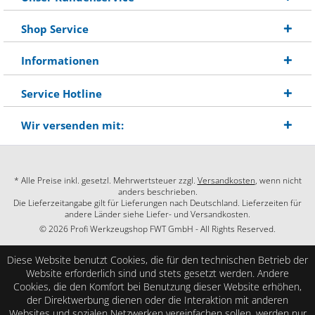
Shop Service
Informationen
Service Hotline
Wir versenden mit:
* Alle Preise inkl. gesetzl. Mehrwertsteuer zzgl.
Versandkosten
, wenn nicht
anders beschrieben.
Die Lieferzeitangabe gilt für Lieferungen nach Deutschland. Lieferzeiten für
andere Länder siehe Liefer- und Versandkosten.
© 2026 Profi Werkzeugshop FWT GmbH - All Rights Reserved.
Diese Website benutzt Cookies, die für den technischen Betrieb der
Website erforderlich sind und stets gesetzt werden. Andere
Cookies, die den Komfort bei Benutzung dieser Website erhöhen,
der Direktwerbung dienen oder die Interaktion mit anderen
Websites und sozialen Netzwerken vereinfachen sollen, werden nur