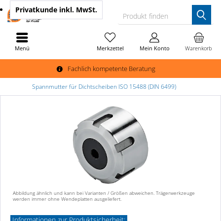
Privatkunde
inkl. MwSt.
Produkt finden
Menü
Merkzettel
Mein Konto
Warenkorb
Fachlich kompetente Beratung
Spannmutter für Dichtscheiben ISO 15488 (DIN 6499)
Abbildung ähnlich und kann bei Varianten / Größen abweichen. Trägerwerkzeuge
werden immer ohne Wendeplatten ausgeliefert.
Informationen zur Produktsicherheit: