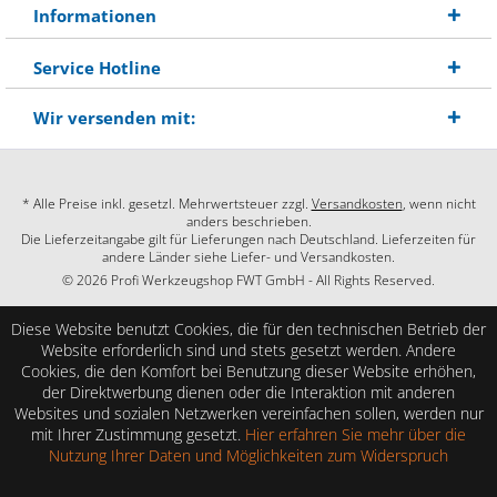
Informationen
Service Hotline
Wir versenden mit:
* Alle Preise inkl. gesetzl. Mehrwertsteuer zzgl.
Versandkosten
, wenn nicht
anders beschrieben.
Die Lieferzeitangabe gilt für Lieferungen nach Deutschland. Lieferzeiten für
andere Länder siehe Liefer- und Versandkosten.
© 2026 Profi Werkzeugshop FWT GmbH - All Rights Reserved.
Diese Website benutzt Cookies, die für den technischen Betrieb der
Website erforderlich sind und stets gesetzt werden. Andere
Cookies, die den Komfort bei Benutzung dieser Website erhöhen,
der Direktwerbung dienen oder die Interaktion mit anderen
Websites und sozialen Netzwerken vereinfachen sollen, werden nur
mit Ihrer Zustimmung gesetzt.
Hier erfahren Sie mehr über die
Nutzung Ihrer Daten und Möglichkeiten zum Widerspruch