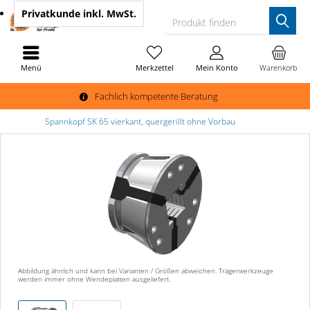
Privatkunde
inkl. MwSt.
Produkt finden
Menü
Merkzettel
Mein Konto
Warenkorb
Fachlich kompetente Beratung
Spannkopf SK 65 vierkant, quergerillt ohne Vorbau
Abbildung ähnlich und kann bei Varianten / Größen abweichen. Trägerwerkzeuge
werden immer ohne Wendeplatten ausgeliefert.