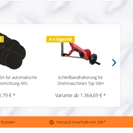
d
4 x lagernd
23 x
ASA für automatische
Schleifbandhalterung für
Sch
vorrichtung AXS
Drehmaschinen Typ SBH
1,79 € *
Variante ab 1.364,69 € *
ne Kunden
Versand innerhalb von 24h*