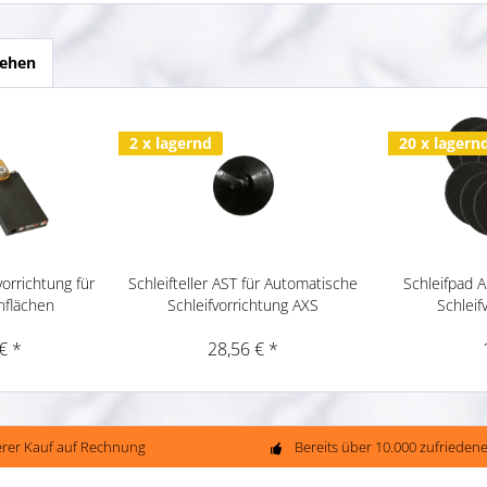
sehen
2 x lagernd
20 x lagern
orrichtung für
Schleifteller AST für Automatische
Schleifpad 
nflächen
Schleifvorrichtung AXS
Schleif
€ *
28,56 € *
erer Kauf auf Rechnung
Bereits über 10.000 zufriede