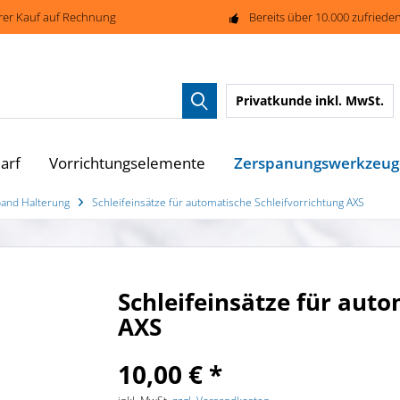
rer Kauf auf Rechnung
Bereits über 10.000 zufried
Privatkunde
inkl. MwSt.
Zerspanungswerkzeug
arf
Vorrichtungselemente
band Halterung
Schleifeinsätze für automatische Schleifvorrichtung AXS
Schleifeinsätze für auto
AXS
10,00 € *