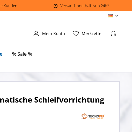
ene Kunden
Versand innerhalb von 24h*
DE
Mein Konto
Merkzettel
e
% Sale %
matische Schleifvorrichtung