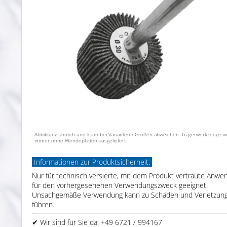
Abbildung ähnlich und kann bei Varianten / Größen abweichen. Trägerwerkzeuge 
immer ohne Wendeplatten ausgeliefert.
Informationen zur Produktsicherheit:
Nur für technisch versierte, mit dem Produkt vertraute Anwe
für den vorhergesehenen Verwendungszweck geeignet.
Unsachgemäße Verwendung kann zu Schäden und Verletzun
führen.
✔ Wir sind für Sie da: +49 6721 / 994167