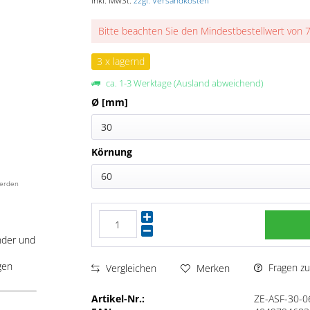
inkl. MwSt.
zzgl. Versandkosten
Bitte beachten Sie den Mindestbestellwert von 
3 x lagernd
ca. 1-3 Werktage (Ausland abweichend)
Ø [mm]
30
Körnung
60
werden
nder und
gen
Fragen zu
Vergleichen
Merken
Artikel-Nr.:
ZE-ASF-30-0