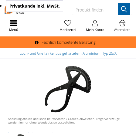
Privatkunde
inkl. MwSt.
Produkt finden
Menü
Merkzettel
Mein Konto
Warenkorb
Fachlich kompetente Beratung
Loch- und Greifzirkel aus gehärtetem Aluminium, Typ 25/A
Abbildung ähnlich und kann bei Varianten / Größen abweichen. Trägerwerkzeuge
werden immer ohne Wendeplatten ausgeliefert.