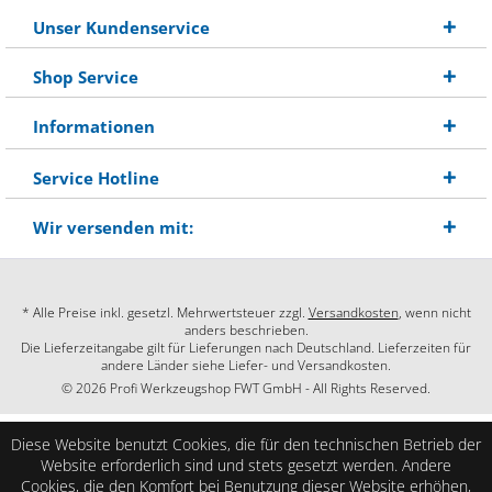
Unser Kundenservice
Shop Service
Informationen
Service Hotline
Wir versenden mit:
* Alle Preise inkl. gesetzl. Mehrwertsteuer zzgl.
Versandkosten
, wenn nicht
anders beschrieben.
Die Lieferzeitangabe gilt für Lieferungen nach Deutschland. Lieferzeiten für
andere Länder siehe Liefer- und Versandkosten.
© 2026 Profi Werkzeugshop FWT GmbH - All Rights Reserved.
Diese Website benutzt Cookies, die für den technischen Betrieb der
Website erforderlich sind und stets gesetzt werden. Andere
Cookies, die den Komfort bei Benutzung dieser Website erhöhen,