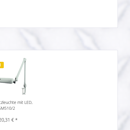
d
tzleuchte mit LED,
SM510/2
20,31 € *