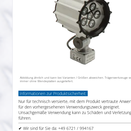
Abbildung ähnlich und kann bei Varianten / Größen abweichen. Trägerwerkzeuge 
immer ohne Wendeplatten ausgeliefert.
Informationen zur Produktsicherheit:
Nur für technisch versierte, mit dem Produkt vertraute Anwe
für den vorhergesehenen Verwendungszweck geeignet.
Unsachgemäße Verwendung kann zu Schäden und Verletzun
führen.
✔ Wir sind für Sie da: +49 6721 / 994167