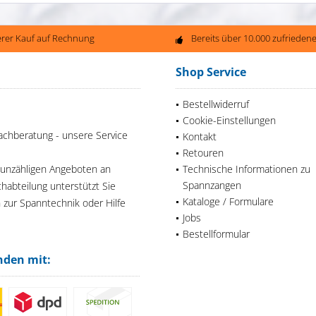
erer Kauf auf Rechnung
Bereits über 10.000 zufriede
Shop Service
Bestellwiderruf
Cookie-Einstellungen
achberatung - unsere Service
Kontakt
Retouren
 unzähligen Angeboten an
Technische Informationen zu
Spannzangen
habteilung unterstützt Sie
Kataloge / Formulare
n zur Spanntechnik oder Hilfe
Jobs
Bestellformular
nden mit: