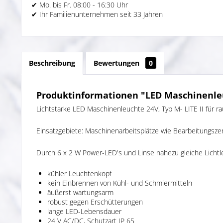
✔ Mo. bis Fr. 08:00 - 16:30 Uhr
✔ Ihr Familienunternehmen seit 33 Jahren
Beschreibung
Bewertungen
0
Produktinformationen "LED Maschinenleuc
Lichtstarke LED Maschinenleuchte 24V, Typ M- LITE II für
Einsatzgebiete: Maschinenarbeitsplätze wie Bearbeitungsze
Durch 6 x 2 W Power-LED's und Linse nahezu gleiche Licht
kühler Leuchtenkopf
kein Einbrennen von Kühl- und Schmiermitteln
äußerst wartungsarm
robust gegen Erschütterungen
lange LED-Lebensdauer
24 V AC/DC, Schutzart IP 65