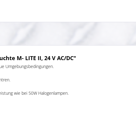
hte M- LITE II, 24 V AC/DC"
 raue Umgebungsbedingungen.
ntren.
leistung wie bei 50W Halogenlampen.