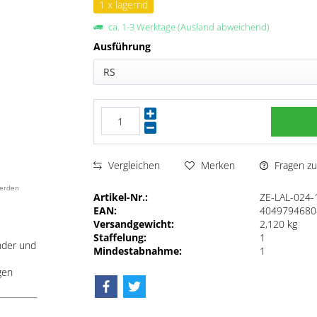
1 x lagernd
ca. 1-3 Werktage (Ausland abweichend)
Ausführung
RS
Fragen zu
Vergleichen
Merken
werden
Artikel-Nr.:
ZE-LAL-024-
EAN:
4049794680
Versandgewicht:
2,120 kg
Staffelung:
1
nder und
Mindestabnahme:
1
gen