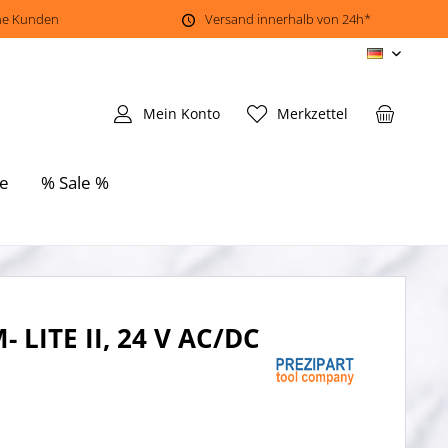
ene Kunden
Versand innerhalb von 24h*
DE
Mein Konto
Merkzettel
e
% Sale %
 LITE II, 24 V AC/DC