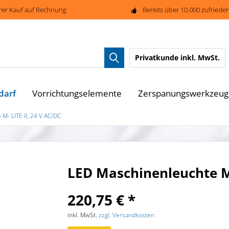
rer Kauf auf Rechnung
Bereits über 10.000 zufried
Privatkunde
inkl. MwSt.
darf
Vorrichtungselemente
Zerspanungswerkzeug
M- LITE II, 24 V AC/DC
LED Maschinenleuchte M-
220,75 € *
inkl. MwSt.
zzgl. Versandkosten