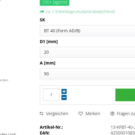
100+ lagernd
ca. 1-3 Werktage (Ausland abweichend)
SK
BT 40 (Form AD/B)
D1 [mm]
20
A [mm]
90
werden
Fragen zu
Vergleichen
Merken
Artikel-Nr.:
13-KFBT-40-
EAN:
4250001083
nder und