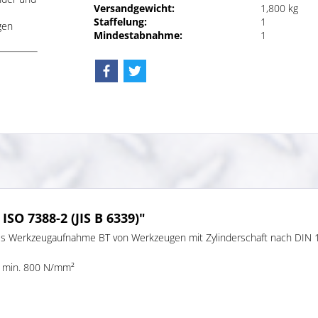
Versandgewicht:
1,800 kg
Staffelung:
1
gen
Mindestabnahme:
1
SO 7388-2 (JIS B 6339)"
9) als Werkzeugaufnahme BT von Werkzeugen mit Zylinderschaft nach D
on min. 800 N/mm²