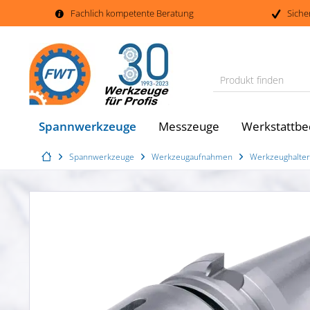
Fachlich kompetente Beratung
Siche
Produkt finden
Spannwerkzeuge
Messzeuge
Werkstattbe
Spannwerkzeuge
Werkzeugaufnahmen
Werkzeughalter