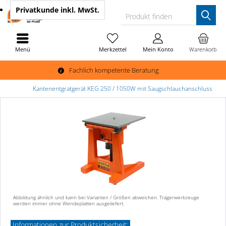
Privatkunde
inkl. MwSt.
Produkt finden
Menü
Merkzettel
Mein Konto
Warenkorb
Fachlich kompetente Beratung
Kantenentgratgerät KEG 250 / 1050W mit Saugschlauchanschluss
Abbildung ähnlich und kann bei Varianten / Größen abweichen. Trägerwerkzeuge
werden immer ohne Wendeplatten ausgeliefert.
Informationen zur Produktsicherheit: