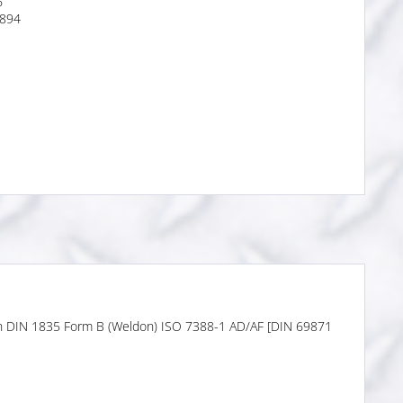
6
894
ch DIN 1835 Form B (Weldon) ISO 7388-1 AD/AF [DIN 69871