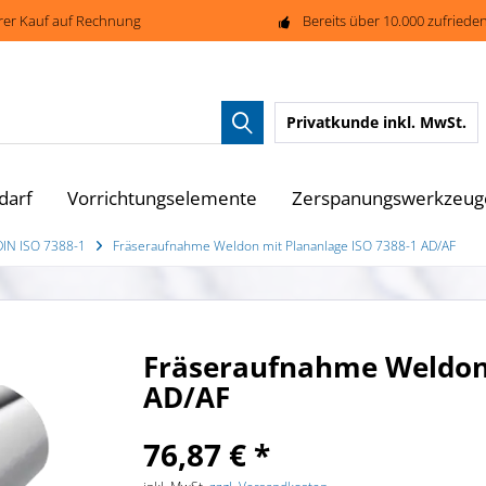
rer Kauf auf Rechnung
Bereits über 10.000 zufried
Privatkunde
inkl. MwSt.
darf
Vorrichtungselemente
Zerspanungswerkzeug
DIN ISO 7388-1
Fräseraufnahme Weldon mit Plananlage ISO 7388-1 AD/AF
Fräseraufnahme Weldon 
AD/AF
76,87 € *