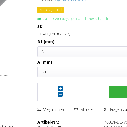
inkl. MwSt.
zzgl. Versandkosten
41 x lagernd
ca. 1-3 Werktage (Ausland abweichend)
SK
SK 40 (Form AD/B)
D1 [mm]
6
A [mm]
50
werden
Fragen zu
Vergleichen
Merken
Artikel-Nr.:
70381-DC-7
nder und