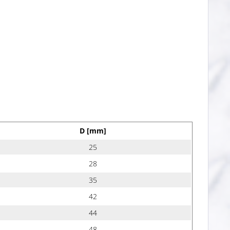
D [mm]
25
28
35
42
44
48