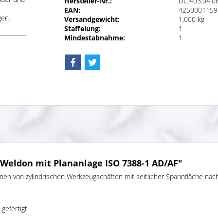
Hersteller-Nr.:
DC.403.04.0
EAN:
4250001159
gen
Versandgewicht:
1,000 kg
Staffelung:
1
Mindestabnahme:
1
eldon mit Plananlage ISO 7388-1 AD/AF"
n von zylindrischen Werkzeugschäften mit seitlicher Spannfläche na
gefertigt