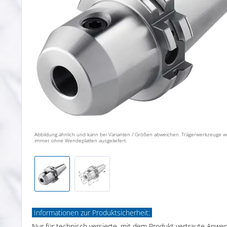
Abbildung ähnlich und kann bei Varianten / Größen abweichen. Trägerwerkzeuge 
immer ohne Wendeplatten ausgeliefert.
Informationen zur Produktsicherheit:
Nur für technisch versierte, mit dem Produkt vertraute Anwe