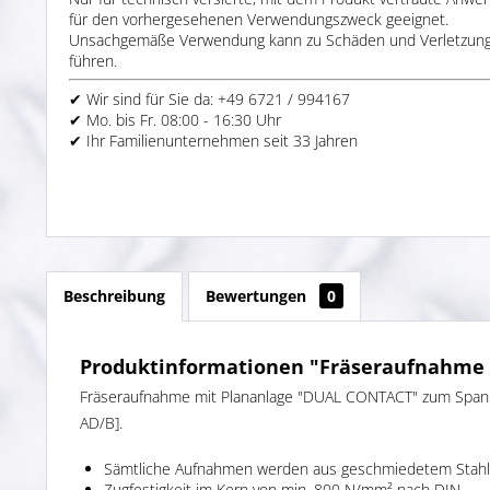
für den vorhergesehenen Verwendungszweck geeignet.
Unsachgemäße Verwendung kann zu Schäden und Verletzun
führen.
✔ Wir sind für Sie da: +49 6721 / 994167
✔ Mo. bis Fr. 08:00 - 16:30 Uhr
✔ Ihr Familienunternehmen seit 33 Jahren
Beschreibung
Bewertungen
0
Produktinformationen "Fräseraufnahme W
Fräseraufnahme mit Plananlage "DUAL CONTACT" zum Spanne
AD/B].
Sämtliche Aufnahmen werden aus geschmiedetem Stahl 
Zugfestigkeit im Kern von min. 800 N/mm² nach DIN