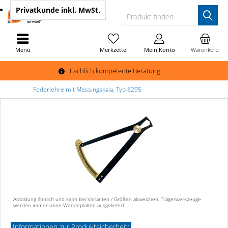
Privatkunde
inkl. MwSt.
Produkt finden
Menü
Merkzettel
Mein Konto
Warenkorb
Fachlich kompetente Beratung
Federlehre mit Messingskala, Typ 8295
Abbildung ähnlich und kann bei Varianten / Größen abweichen. Trägerwerkzeuge
werden immer ohne Wendeplatten ausgeliefert.
Informationen zur Produktsicherheit: