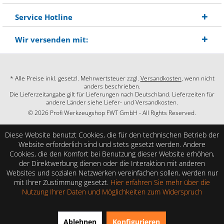
Service Hotline
Wir versenden mit:
* Alle Preise inkl. gesetzl. Mehrwertsteuer zzgl.
Versandkosten
, wenn nicht
anders beschrieben.
Die Lieferzeitangabe gilt für Lieferungen nach Deutschland. Lieferzeiten für
andere Länder siehe Liefer- und Versandkosten.
© 2026 Profi Werkzeugshop FWT GmbH - All Rights Reserved.
Diese Website benutzt Cookies, die für den technischen Betrieb der
Website erforderlich sind und stets gesetzt werden. Andere
Cookies, die den Komfort bei Benutzung dieser Website erhöhen,
der Direktwerbung dienen oder die Interaktion mit anderen
Websites und sozialen Netzwerken vereinfachen sollen, werden nur
mit Ihrer Zustimmung gesetzt.
Hier erfahren Sie mehr über die
Nutzung Ihrer Daten und Möglichkeiten zum Widerspruch
SEHR GUT
(4.86 / 5)
Ablehnen
Konfigurieren
aus
28
Bewertungen bei: shopauskunft.de, google.com, shopvote.de ⓘ