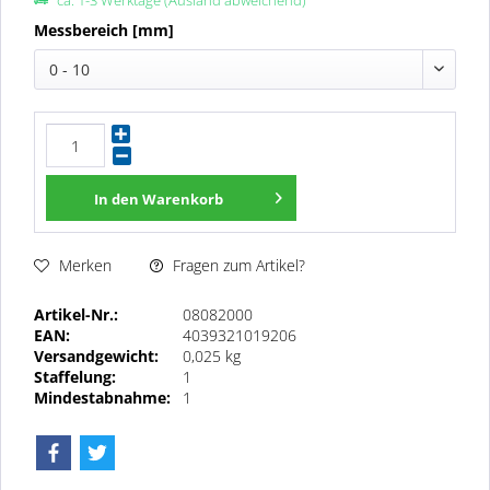
ca. 1-3 Werktage (Ausland abweichend)
Messbereich [mm]
0 - 10
In den
Warenkorb
Fragen zum Artikel?
Merken
Artikel-Nr.:
08082000
EAN:
4039321019206
Versandgewicht:
0,025 kg
Staffelung:
1
Mindestabnahme:
1