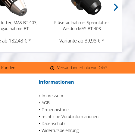
futter, MAS BT 403,
Fräseraufnahme, Spannfutter
G
ugaufnahme BT
Weldon MAS BT 403
Lä
e ab 182,43 € *
Variante ab 39,98 € *
V
ne Kunden
Versand innerhalb von 24h*
Informationen
Impressum
AGB
Firmenhistorie
rechtliche Vorabinformationen
Datenschutz
Widerrufsbelehrung