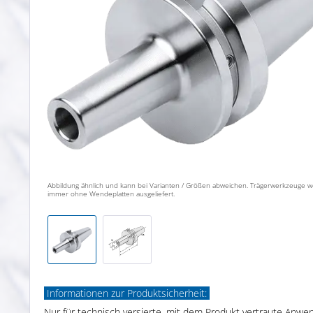
Abbildung ähnlich und kann bei Varianten / Größen abweichen. Trägerwerkzeuge 
immer ohne Wendeplatten ausgeliefert.
Informationen zur Produktsicherheit:
Nur für technisch versierte, mit dem Produkt vertraute Anwe