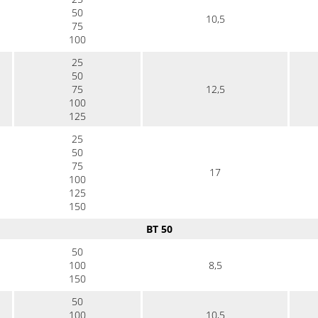
50
10,5
75
100
25
50
75
12,5
100
125
25
50
75
17
100
125
150
BT 50
50
100
8,5
150
50
100
10,5