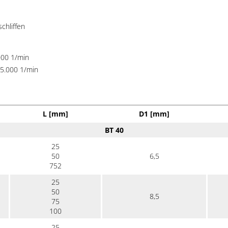
chliffen
000 1/min
5.000 1/min
L [mm]
D1 [mm]
BT 40
25
50
6,5
752
25
50
8,5
75
100
25