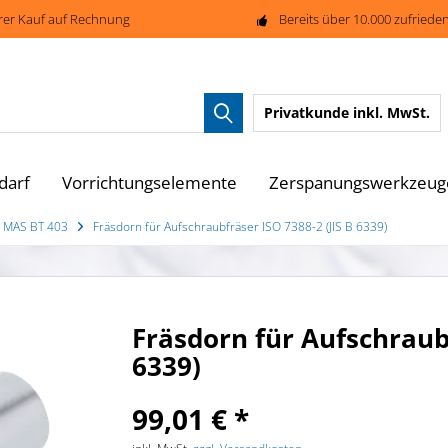
rer Kauf auf Rechnung
Bereits über 10.000 zufried
Privatkunde
inkl. MwSt.
darf
Vorrichtungselemente
Zerspanungswerkzeug
 MAS BT 403
Fräsdorn für Aufschraubfräser ISO 7388-2 (JIS B 6339)
Fräsdorn für Aufschraubf
6339)
99,01 € *