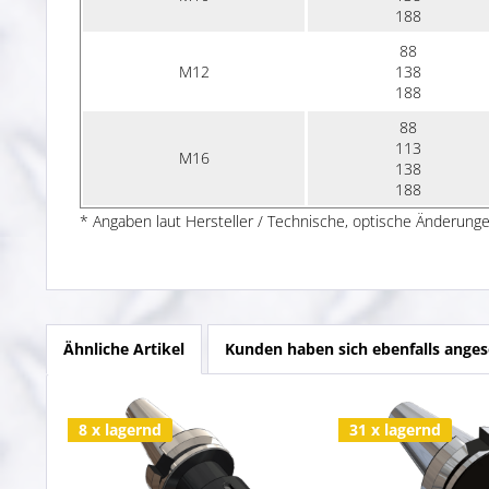
188
88
M12
138
188
88
113
M16
138
188
* Angaben laut Hersteller / Technische, optische Änderunge
Ähnliche Artikel
Kunden haben sich ebenfalls ange
8 x lagernd
31 x lagernd