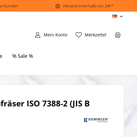
ene Kunden
Versand innerhalb von 24h*
DE
Mein Konto
Merkzettel
e
% Sale %
räser ISO 7388-2 (JIS B