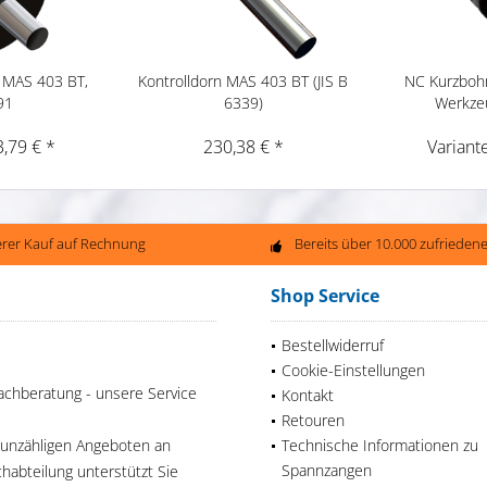
 MAS 403 BT,
Kontrolldorn MAS 403 BT (JIS B
NC Kurzbohr
91
6339)
Werkze
3,79 € *
230,38 € *
Variant
erer Kauf auf Rechnung
Bereits über 10.000 zufriede
Shop Service
Bestellwiderruf
Cookie-Einstellungen
achberatung - unsere Service
Kontakt
Retouren
 unzähligen Angeboten an
Technische Informationen zu
Spannzangen
habteilung unterstützt Sie