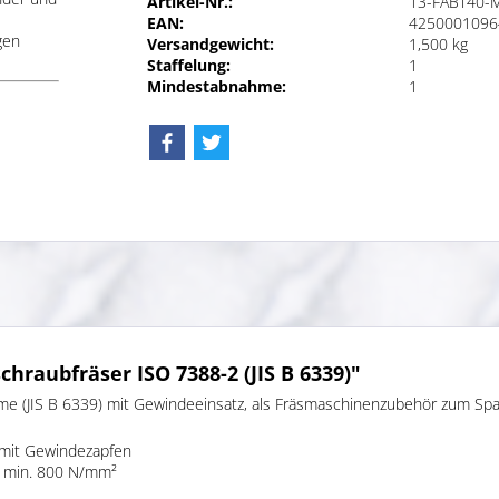
Artikel-Nr.:
13-FABT40-
EAN:
4250001096
gen
Versandgewicht:
1,500 kg
Staffelung:
1
Mindestabnahme:
1
hraubfräser ISO 7388-2 (JIS B 6339)"
me (JIS B 6339) mit Gewindeeinsatz, als Fräsmaschinenzubehör zum Sp
 mit Gewindezapfen
on min. 800 N/mm²