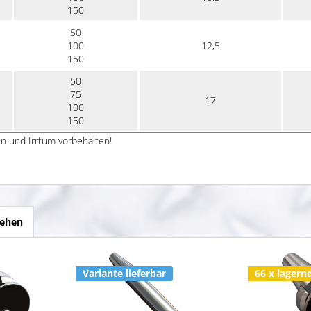
150
50
100
12,5
150
50
75
17
100
150
n und Irrtum vorbehalten!
sehen
Variante lieferbar
66 x lagern