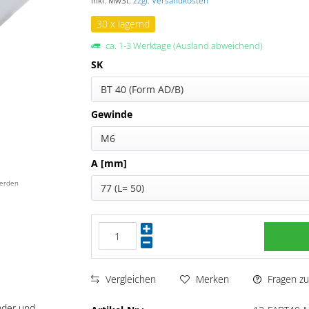
inkl. MwSt.
zzgl. Versandkosten
30 x lagernd
ca. 1-3 Werktage (Ausland abweichend)
SK
BT 40 (Form AD/B)
Gewinde
M6
A [mm]
werden
77 (L= 50)
Fragen zu
Vergleichen
Merken
nder und