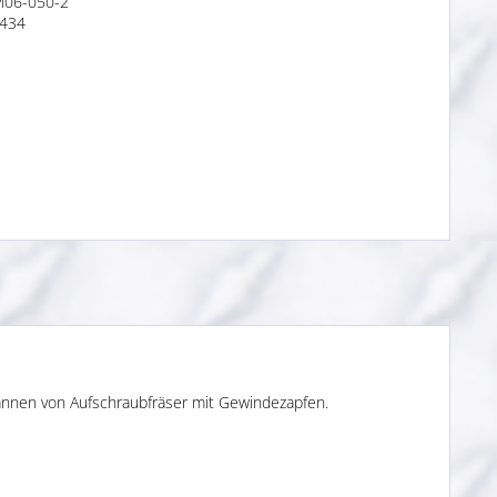
M06-050-2
434
annen von Aufschraubfräser mit Gewindezapfen.