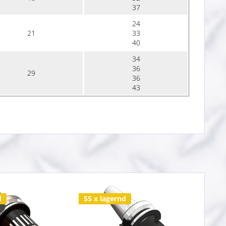
37
24
21
33
40
34
36
29
36
43
d
55 x lagernd
36 x