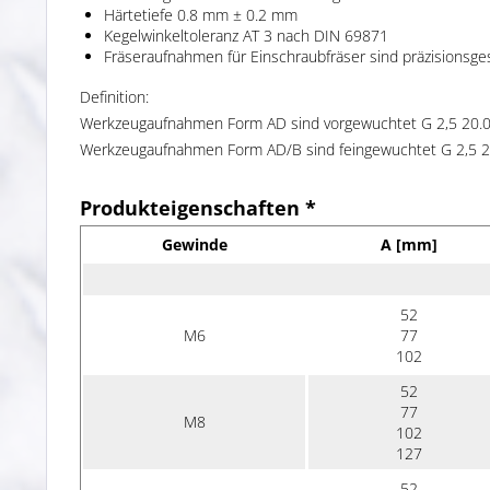
Härtetiefe 0.8 mm ± 0.2 mm
Kegelwinkeltoleranz AT 3 nach DIN 69871
Fräseraufnahmen für Einschraubfräser sind präzisionsges
Definition:
Werkzeugaufnahmen Form AD sind vorgewuchtet G 2,5 20.
Werkzeugaufnahmen Form AD/B sind feingewuchtet G 2,5 2
Produkteigenschaften *
Gewinde
A [mm]
52
M6
77
102
52
77
M8
102
127
52