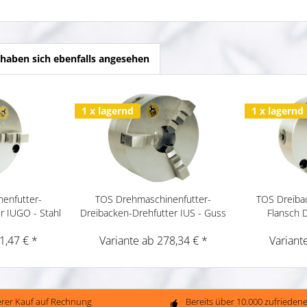
haben sich ebenfalls angesehen
1 x lagernd
1 x lagernd
enfutter-
TOS Drehmaschinenfutter-
TOS Dreibac
r IUGO - Stahl
Dreibacken-Drehfutter IUS - Guss
Flansch 
1,47 € *
Variante ab 278,34 € *
Variant
erer Kauf auf Rechnung
Bereits über 10.000 zufriede