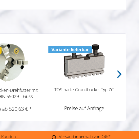
Variante lieferbar
Varia
TOS harte Grundbacke, Typ ZC
T
ken-Drehfutter mit
DIN 55029 - Guss
Preise auf Anfrage
e ab 520,63 € *
ne Kunden
Versand innerhalb von 24h*