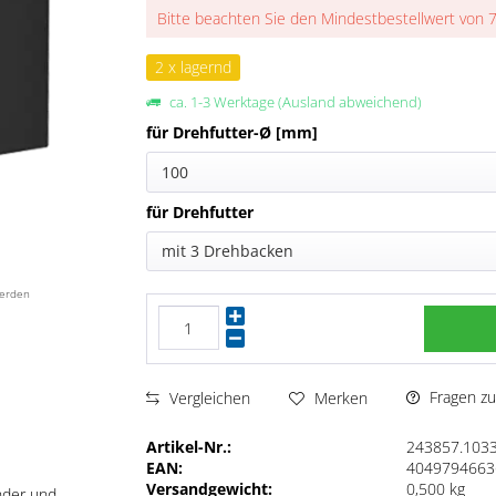
Bitte beachten Sie den Mindestbestellwert von 
2 x lagernd
ca. 1-3 Werktage (Ausland abweichend)
für Drehfutter-Ø [mm]
100
für Drehfutter
mit 3 Drehbacken
werden
Fragen zu
Vergleichen
Merken
Artikel-Nr.:
243857.103
EAN:
4049794663
Versandgewicht:
0,500 kg
nder und