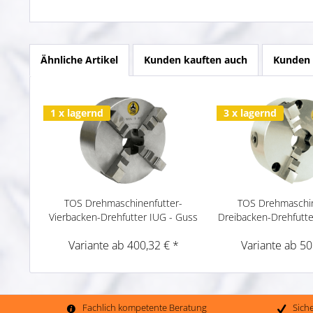
Ähnliche Artikel
Kunden kauften auch
Kunden 
1 x lagernd
3 x lagernd
TOS Drehmaschinenfutter-
TOS Drehmaschin
Vierbacken-Drehfutter IUG - Guss
Dreibacken-Drehfutte
Variante ab 400,32 € *
Variante ab 50
Fachlich kompetente Beratung
Sich