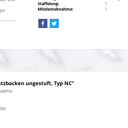
Staffelung:
1
Mindestabnahme:
1
gen
tzbacken ungestuft, Typ NC"
ubehör.
 SM.