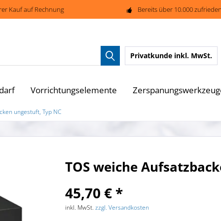
rer Kauf auf Rechnung
Bereits über 10.000 zufried
Privatkunde
inkl. MwSt.
darf
Vorrichtungselemente
Zerspanungswerkzeug
cken ungestuft, Typ NC
TOS weiche Aufsatzback
45,70 € *
inkl. MwSt.
zzgl. Versandkosten