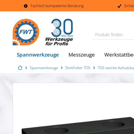
Fachlich kompetente Beratung
Siche
Produkt finden
Spannwerkzeuge
Messzeuge
Werkstattbe
Spannwerkzeuge
Drehfutter TOS
TOS weiche Aufsatzba