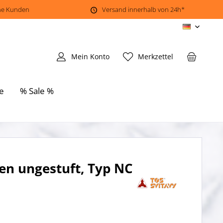
ene Kunden
Versand innerhalb von 24h*
DE
Mein Konto
Merkzettel
e
% Sale %
en ungestuft, Typ NC