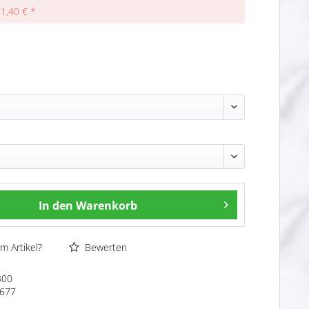
71,40 € *
In den
Warenkorb
m Artikel?
Bewerten
300
677