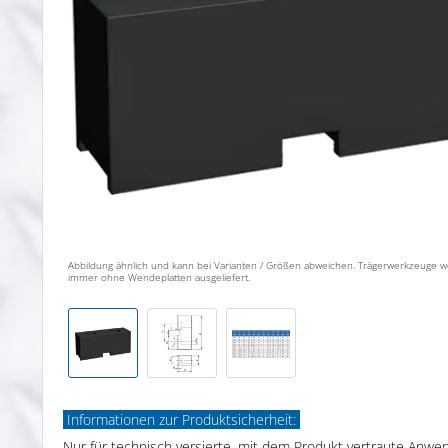
Abbildung ähnlich und kann bei Varianten / Größen abweichen. Trägerwerkzeuge 
immer ohne Wendeplatten ausgeliefert.
Informationen zur Produktsicherheit:
Nur für technisch versierte, mit dem Produkt vertraute Anwe