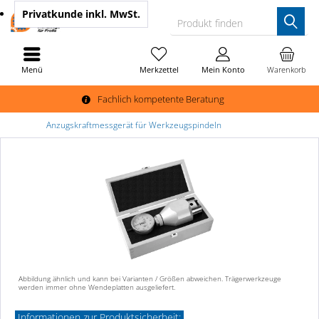
Privatkunde
inkl. MwSt.
Produkt finden
Menü
Merkzettel
Mein Konto
Warenkorb
Fachlich kompetente Beratung
Anzugskraftmessgerät für Werkzeugspindeln
Abbildung ähnlich und kann bei Varianten / Größen abweichen. Trägerwerkzeuge
werden immer ohne Wendeplatten ausgeliefert.
Informationen zur Produktsicherheit: