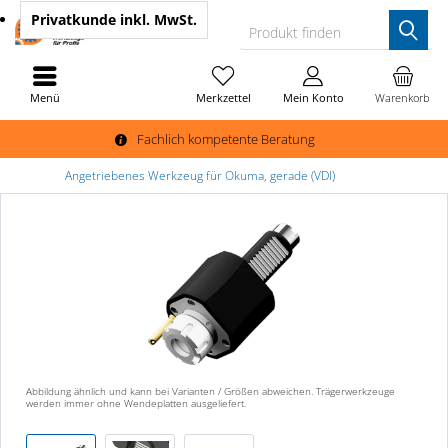
Privatkunde
inkl. MwSt.
Produkt finden
Menü
Merkzettel
Mein Konto
Warenkorb
Fachlich kompetente Beratung
Angetriebenes Werkzeug für Okuma, gerade (VDI)
Abbildung ähnlich und kann bei Varianten / Größen abweichen. Trägerwerkzeuge
werden immer ohne Wendeplatten ausgeliefert.