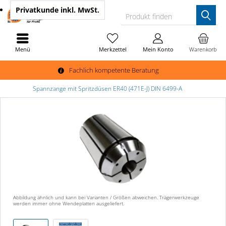
Privatkunde
inkl. MwSt.
Produkt finden
Menü
Merkzettel
Mein Konto
Warenkorb
Fachlich kompetente Beratung
Spannzange mit Spritzdüsen ER40 (471E-J) DIN 6499-A
Abbildung ähnlich und kann bei Varianten / Größen abweichen. Trägerwerkzeuge
werden immer ohne Wendeplatten ausgeliefert.