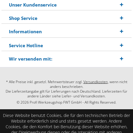
Unser Kundenservice
Shop Service
Informationen
Service Hotline
Wir versenden mit:
* Alle Preise inkl. gesetzl. Mehrwertsteuer zzgl.
Versandkosten
, wenn nicht
anders beschrieben.
Die Lieferzeitangabe gilt für Lieferungen nach Deutschland. Lieferzeiten für
andere Länder siehe Liefer- und Versandkosten.
© 2026 Profi Werkzeugshop FWT GmbH - All Rights Reserved.
Diese Website benutzt Cookies, die für den technischen Betrieb der
Website erforderlich sind und stets gesetzt werden. Andere
Cookies, die den Komfort bei Benutzung dieser Website erhöhen,
der Direktwerbung dienen oder die Interaktion mit anderen