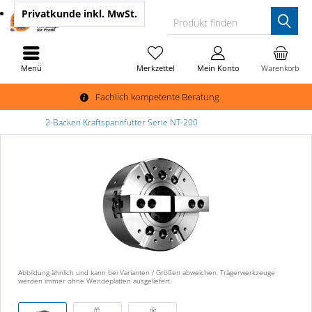
Privatkunde
inkl. MwSt.
Produkt finden
Menü
Merkzettel
Mein Konto
Warenkorb
Fachlich kompetente Beratung
2-Backen Kraftspannfutter Serie NT-200
Abbildung ähnlich und kann bei Varianten / Größen abweichen. Trägerwerkzeuge
werden immer ohne Wendeplatten ausgeliefert.