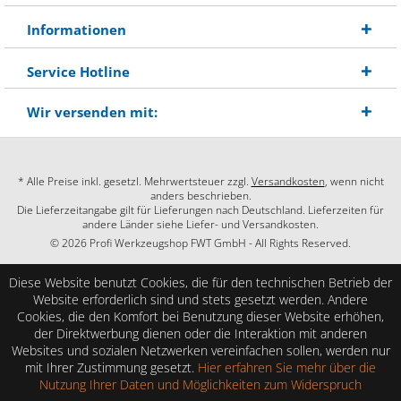
Informationen
Service Hotline
Wir versenden mit:
* Alle Preise inkl. gesetzl. Mehrwertsteuer zzgl.
Versandkosten
, wenn nicht
anders beschrieben.
Die Lieferzeitangabe gilt für Lieferungen nach Deutschland. Lieferzeiten für
andere Länder siehe Liefer- und Versandkosten.
© 2026 Profi Werkzeugshop FWT GmbH - All Rights Reserved.
Diese Website benutzt Cookies, die für den technischen Betrieb der
Website erforderlich sind und stets gesetzt werden. Andere
Cookies, die den Komfort bei Benutzung dieser Website erhöhen,
der Direktwerbung dienen oder die Interaktion mit anderen
Websites und sozialen Netzwerken vereinfachen sollen, werden nur
mit Ihrer Zustimmung gesetzt.
Hier erfahren Sie mehr über die
Nutzung Ihrer Daten und Möglichkeiten zum Widerspruch