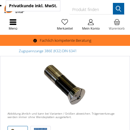
Privatkunde
inkl. MwSt.
Produkt finden
Menü
Merkzettel
Mein Konto
Warenkorb
Fachlich kompetente Beratung
Zugspannzange 386E (K32) DIN 6341
Abbildung ähnlich und kann bei Varianten / Größen abweichen. Trägerwerkzeuge
werden immer ohne Wendeplatten ausgeliefert.