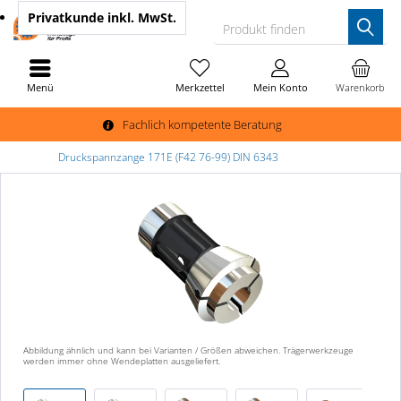
Privatkunde
inkl. MwSt.
Produkt finden
Menü
Merkzettel
Mein Konto
Warenkorb
Fachlich kompetente Beratung
Druckspannzange 171E (F42 76-99) DIN 6343
Abbildung ähnlich und kann bei Varianten / Größen abweichen. Trägerwerkzeuge
werden immer ohne Wendeplatten ausgeliefert.