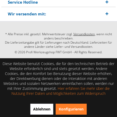
Service Hotline
Wir versenden mit:
* Alle Preise inkl. gesetzl. Mehrwertsteuer zzgl.
Versandkosten
, wenn nicht
anders beschrieben.
Die Lieferzeitangabe gilt für Lieferungen nach Deutschland. Lieferzeiten für
andere Länder siehe Liefer- und Versandkosten.
© 2026 Profi Werkzeugshop FWT GmbH - All Rights Reserved.
Diese Website benutzt Cookies, die für den technischen Betrieb der
Website erforderlich sind und stets gesetzt werden. Andere
Cookies, die den Komfort bei Benutzung dieser Website erhöhen,
der Direktwerbung dienen oder die Interaktion mit anderen
Websites und sozialen Netzwerken vereinfachen sollen, werden nur
mit Ihrer Zustimmung gesetzt.
Hier erfahren Sie mehr über die
Nutzung Ihrer Daten und Möglichkeiten zum Widerspruch
SEHR GUT
(4.86 / 5)
Ablehnen
Konfigurieren
aus
28
Bewertungen bei: shopauskunft.de, google.com, shopvote.de ⓘ
Informationen zur Echtheit der Bewertungen