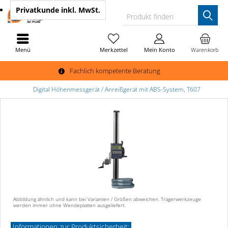
Privatkunde
inkl. MwSt.
Produkt finden
Menü
Merkzettel
Mein Konto
Warenkorb
Fachlich kompetente Beratung
Digital Höhenmessgerät / Anreißgerät mit ABS-System, T607
Abbildung ähnlich und kann bei Varianten / Größen abweichen. Trägerwerkzeuge
werden immer ohne Wendeplatten ausgeliefert.
Informationen zur Produktsicherheit: